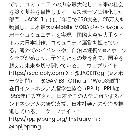
です。コミュニティの力を最大化し、未来の社会
を築く基盤を目指します。 eスポーツに特化した
部門「JACK IT.」は、1年目で670大会、25万人を
動員し、日本最大のMobile MOBAジャンルのeス
ポーツコミュニティを実現。国際大会や大手タイ
トルの日本制作、コミュニティ運営を担ってい
る。海外でのイベントや、自治体連携のeスポーツ
クラブが始まり、子どもたちの夢を育て、国境を
超えた未来を切り開いている。 ウェブサイト：
https://scalably.com X：@JACKITgg（eスポ
ーツ部門）、@GAMIES_Official（Web3部門）
在日インドネシア人留学生協会（PPIJ） PPIJは
1953年に設立され、日本全国の大学に留学するイ
ンドネシア人の研究支援、日本社会との交流を推
進している。 ウェブサイト：
https://ppijepang.org/ Instagram：
@ppijepang